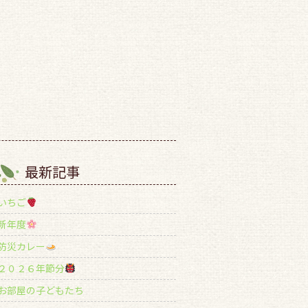
最新記事
いちご
新年度
防災カレー
２０２６年節分
お部屋の子どもたち