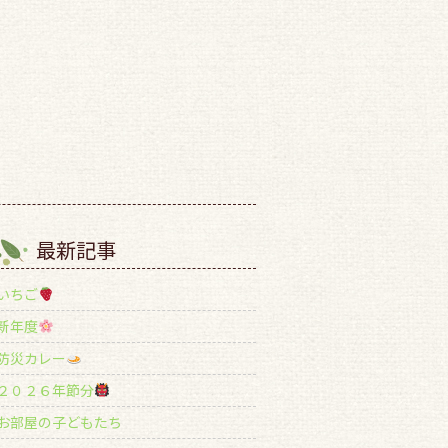
最新記事
いちご
新年度
防災カレー
２０２６年節分
お部屋の子どもたち